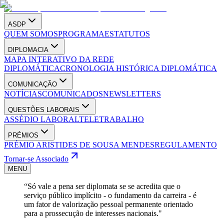
ASDP
QUEM SOMOS
PROGRAMA
ESTATUTOS
DIPLOMACIA
MAPA INTERATIVO DA REDE
DIPLOMÁTICA
CRONOLOGIA HISTÓRICA DIPLOMÁTICA
COMUNICAÇÃO
NOTÍCIAS
COMUNICADOS
NEWSLETTERS
QUESTÕES LABORAIS
ASSÉDIO LABORAL
TELETRABALHO
PRÉMIOS
PRÉMIO ARISTIDES DE SOUSA MENDES
REGULAMENTO
Tornar-se Associado
MENU
“Só vale a pena ser diplomata se se acredita que o
serviço público implícito - o fundamento da carreira - é
um fator de valorização pessoal permanente orientado
para a prossecução de interesses nacionais."