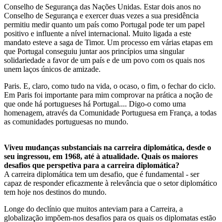
Conselho de Segurança das Nações Unidas. Estar dois anos no
Conselho de Segurança e exercer duas vezes a sua presidência
permitiu medir quanto um país como Portugal pode ter um papel
positivo e influente a nível internacional. Muito ligada a este
mandato esteve a saga de Timor. Um processo em várias etapas em
que Portugal conseguiu juntar aos princípios uma singular
solidariedade a favor de um país e de um povo com os quais nos
unem laços únicos de amizade.
Paris. E, claro, como tudo na vida, o ocaso, o fim, o fechar do ciclo.
Em Paris foi importante para mim comprovar na prática a noção de
que onde há portugueses há Portugal.... Digo-o como uma
homenagem, através da Comunidade Portuguesa em França, a todas
as comunidades portuguesas no mundo.
Viveu mudanças substanciais na carreira diplomática, desde o
seu ingressou, em 1968, até à atualidade. Quais os maiores
desafios que perspetiva para a carreira diplomática?
A carreira diplomática tem um desafio, que é fundamental - ser
capaz de responder eficazmente à relevância que o setor diplomático
tem hoje nos destinos do mundo.
Longe do declínio que muitos anteviam para a Carreira, a
globalização impõem-nos desafios para os quais os diplomatas estão