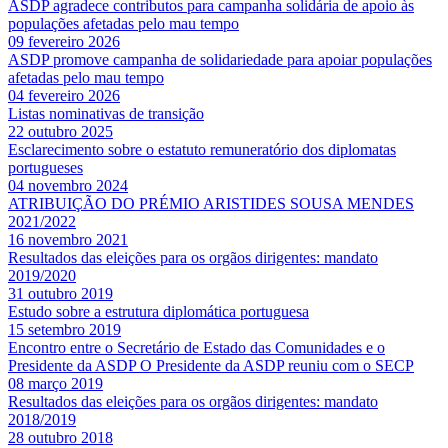
ASDP agradece contributos para campanha solidária de apoio às
populações afetadas pelo mau tempo
09 fevereiro 2026
ASDP promove campanha de solidariedade para apoiar populações
afetadas pelo mau tempo
04 fevereiro 2026
Listas nominativas de transição
22 outubro 2025
Esclarecimento sobre o estatuto remuneratório dos diplomatas
portugueses
04 novembro 2024
ATRIBUIÇÃO DO PRÉMIO ARISTIDES SOUSA MENDES
2021/2022
16 novembro 2021
Resultados das eleições para os orgãos dirigentes: mandato
2019/2020
31 outubro 2019
Estudo sobre a estrutura diplomática portuguesa
15 setembro 2019
Encontro entre o Secretário de Estado das Comunidades e o
Presidente da ASDP O Presidente da ASDP reuniu com o SECP
08 março 2019
Resultados das eleições para os orgãos dirigentes: mandato
2018/2019
28 outubro 2018