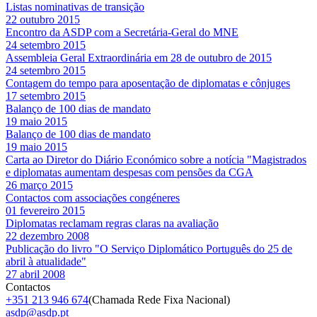
Listas nominativas de transição
22 outubro 2015
Encontro da ASDP com a Secretária-Geral do MNE
24 setembro 2015
Assembleia Geral Extraordinária em 28 de outubro de 2015
24 setembro 2015
Contagem do tempo para aposentação de diplomatas e cônjuges
17 setembro 2015
Balanço de 100 dias de mandato
19 maio 2015
Balanço de 100 dias de mandato
19 maio 2015
Carta ao Diretor do Diário Económico sobre a notícia "Magistrados
e diplomatas aumentam despesas com pensões da CGA
26 março 2015
Contactos com associações congéneres
01 fevereiro 2015
Diplomatas reclamam regras claras na avaliação
22 dezembro 2008
Publicação do livro "O Serviço Diplomático Português do 25 de
abril à atualidade"
27 abril 2008
Contactos
+351 213 946 674
(
Chamada Rede Fixa Nacional
)
asdp@asdp.pt