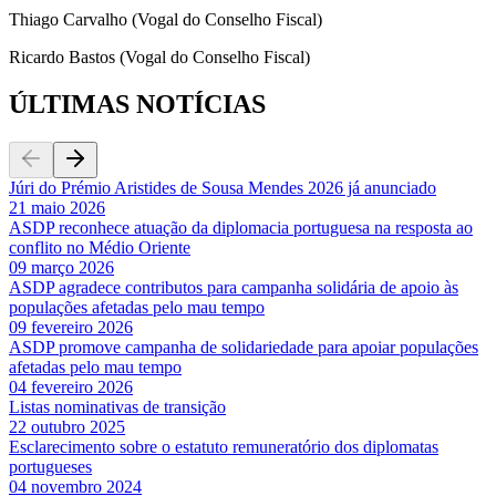
Thiago Carvalho (Vogal do Conselho Fiscal)
Ricardo Bastos (Vogal do Conselho Fiscal)
ÚLTIMAS NOTÍCIAS
Júri do Prémio Aristides de Sousa Mendes 2026 já anunciado
21 maio 2026
ASDP reconhece atuação da diplomacia portuguesa na resposta ao
conflito no Médio Oriente
09 março 2026
ASDP agradece contributos para campanha solidária de apoio às
populações afetadas pelo mau tempo
09 fevereiro 2026
ASDP promove campanha de solidariedade para apoiar populações
afetadas pelo mau tempo
04 fevereiro 2026
Listas nominativas de transição
22 outubro 2025
Esclarecimento sobre o estatuto remuneratório dos diplomatas
portugueses
04 novembro 2024