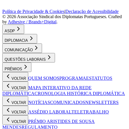
Política de Privacidade & Cookies
|
Declaração de Acessibilidade
©
2026
Associação Sindical dos Diplomatas Portugueses
. Crafted
by
Adhesive / Brands+Digital
.
ASDP
DIPLOMACIA
COMUNICAÇÃO
QUESTÕES LABORAIS
PRÉMIOS
QUEM SOMOS
PROGRAMA
ESTATUTOS
VOLTAR
MAPA INTERATIVO DA REDE
VOLTAR
DIPLOMÁTICA
CRONOLOGIA HISTÓRICA DIPLOMÁTICA
NOTÍCIAS
COMUNICADOS
NEWSLETTERS
VOLTAR
ASSÉDIO LABORAL
TELETRABALHO
VOLTAR
PRÉMIO ARISTIDES DE SOUSA
VOLTAR
MENDES
REGULAMENTO